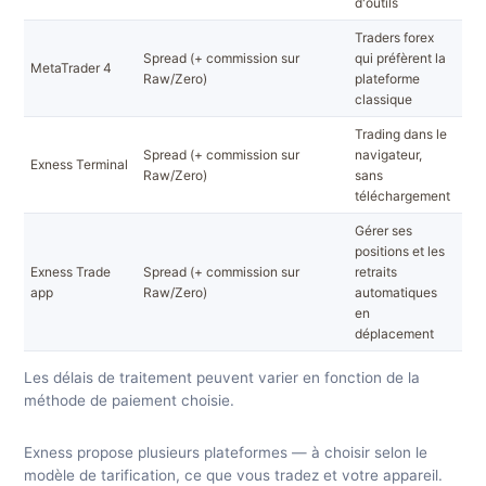
d'outils
Traders forex
Win
Spread (+ commission sur
qui préfèrent la
MetaTrader 4
Mac
Raw/Zero)
plateforme
iOS
classique
Trading dans le
Tou
Spread (+ commission sur
navigateur,
Exness Terminal
nav
Raw/Zero)
sans
web
téléchargement
Gérer ses
positions et les
Exness Trade
Spread (+ commission sur
retraits
iOS
app
Raw/Zero)
automatiques
en
déplacement
Les délais de traitement peuvent varier en fonction de la
méthode de paiement choisie.
Exness propose plusieurs plateformes — à choisir selon le
modèle de tarification, ce que vous tradez et votre appareil.