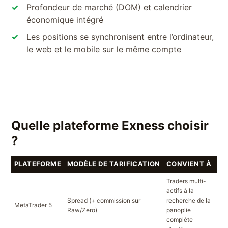
Profondeur de marché (DOM) et calendrier
économique intégré
Les positions se synchronisent entre l’ordinateur,
le web et le mobile sur le même compte
Quelle plateforme Exness choisir
?
PLATEFORME
MODÈLE DE TARIFICATION
CONVIENT À
AP
Traders multi-
actifs à la
Win
Spread (+ commission sur
recherche de la
MetaTrader 5
Mac
Raw/Zero)
panoplie
iOS
complète