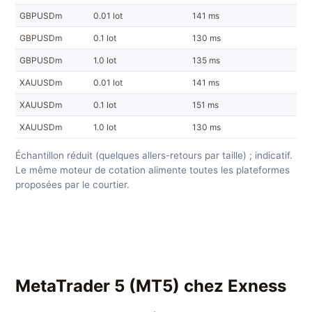
GBPUSDm
0.01 lot
141 ms
GBPUSDm
0.1 lot
130 ms
GBPUSDm
1.0 lot
135 ms
XAUUSDm
0.01 lot
141 ms
XAUUSDm
0.1 lot
151 ms
XAUUSDm
1.0 lot
130 ms
Échantillon réduit (quelques allers-retours par taille) ; indicatif.
Le même moteur de cotation alimente toutes les plateformes
proposées par le courtier.
MetaTrader 5 (MT5) chez Exness